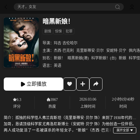
天才，女友
暗黑新娘！
剧情
惊悚
犯罪
导演：
玛吉·吉伦哈尔
主演：
杰西·巴克利
克里斯蒂安·贝尔
安妮特·贝宁
佩内洛
别名：
新娘！
暗黑新娘(港)
科学新娘！(台)
新娘
科学怪
语言：
英语
立即播放
2026.03.06
2小时6分40秒
6.3
3967
评分
热度
上映时间
时间
简介：
孤独的科学怪人弗兰肯斯坦（克里斯蒂安·贝尔 饰）来到了1930年代的芝
加哥，恳请顶级科学家尤弗洛尼斯博士（安妮特·贝宁 饰）为他创造一位伴侣。
两人成功复活了一名被谋杀的年轻女子，“新娘”（杰西·巴克利
饰）就此诞生。然而事态发展却远超两人想象：谋杀接踵而至，占有欲疯狂滋