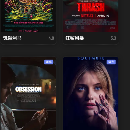
饥饿河马
狂鲨风暴
4.8
5.3
蓝光
蓝光