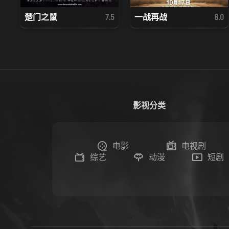
楚门之鼠
一战再战
7.5
8.0
影视分类
电影
电视剧
综艺
动漫
短剧