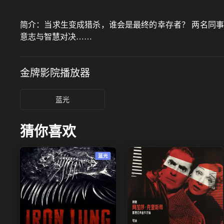
简介：
当求生变成猎杀，谁会是最终的幸存者？ 两名同
意志与智慧对决……
金牌影院
播放器
蓝光
猜你喜欢
蓝光