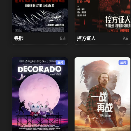
铁肺
控方证人
5.6
9.6
蓝光
蓝光