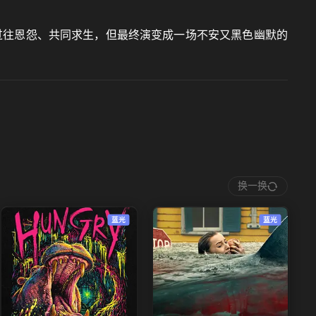
过往恩怨、共同求生，但最终演变成一场不安又黑色幽默的
换一换
蓝光
蓝光