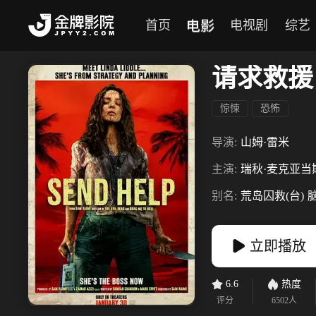
电影
首页
电视剧
综艺
请求救援
惊悚
恐怖
导演:
山姆·雷米
主演:
瑞秋·麦克亚当
别名:
荒岛囚救(台)
立即播放
6.6
热度
评分
6502
人