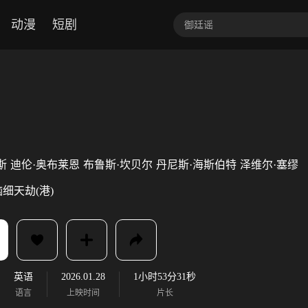
动漫
短剧
斯
迪伦·奥布莱恩
布鲁斯·坎贝尔
丹尼斯·海斯伯特
泽维尔·塞缪
脑细天劫(港)
英语
2026.01.28
1小时53分31秒
语言
上映时间
片长