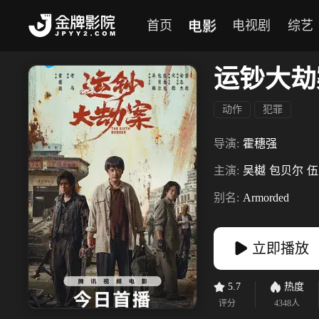
电影
首页
电视剧
综艺
运钞大劫
动作
犯罪
导演:
霍穗强
主演:
吴樾
包贝尔
伍
别名:
Armorded
立即播放
5.7
热度
评分
4348
人