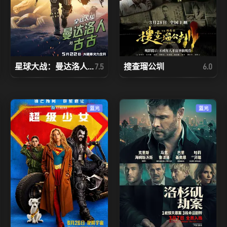
星球大战：曼达洛人...
搜查瑠公圳
7.5
6.0
蓝光
蓝光