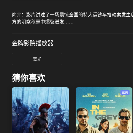
简介：
影片讲述了一场震惊全国的特大运钞车抢劫案发生
方的明察秋毫中爆裂迸发……
金牌影院
播放器
蓝光
猜你喜欢
蓝光