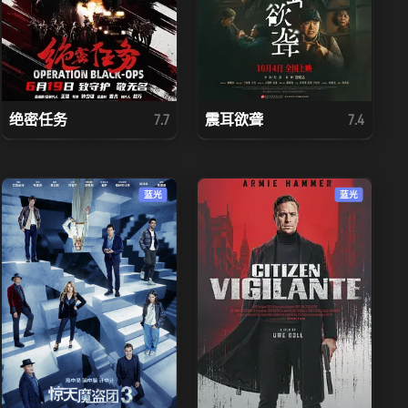
绝密任务
震耳欲聋
7.7
7.4
蓝光
蓝光