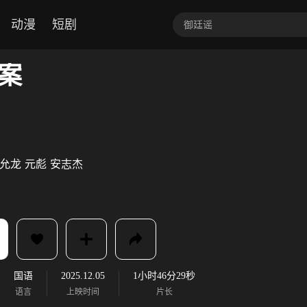
动漫
短剧
案
允龙
元彪
安志杰
国语
2025.12.05
1小时46分29秒
语言
上映时间
片长