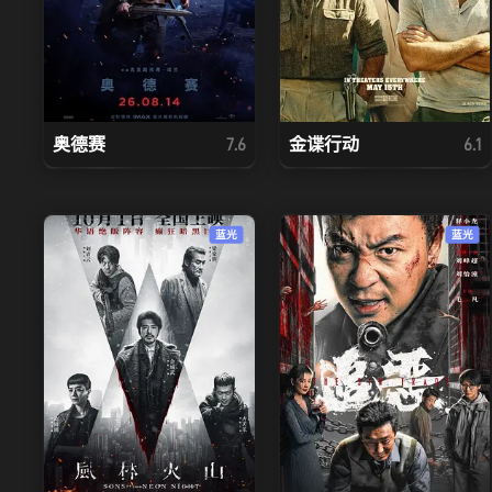
奥德赛
金谍行动
7.6
6.1
蓝光
蓝光