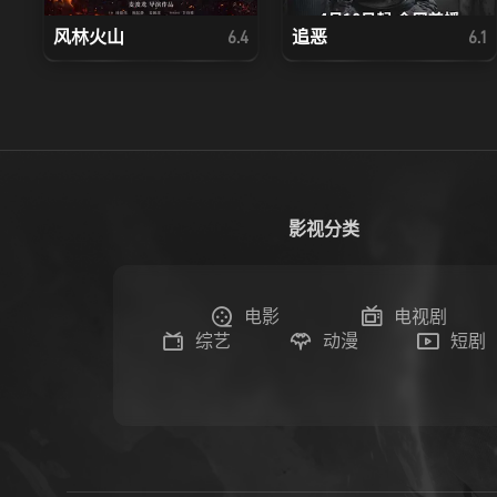
风林火山
追恶
6.4
6.1
影视分类
电影
电视剧
综艺
动漫
短剧