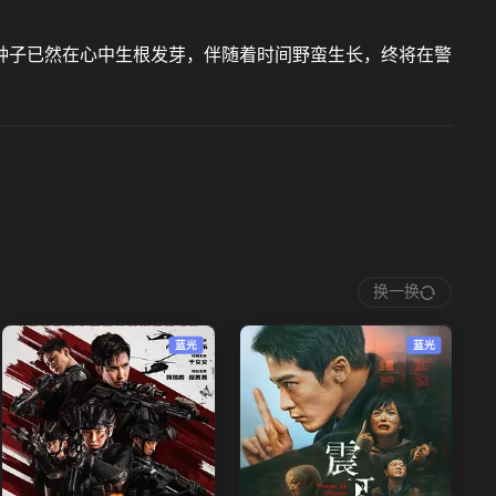
种子已然在心中生根发芽，伴随着时间野蛮生长，终将在警
换一换
蓝光
蓝光